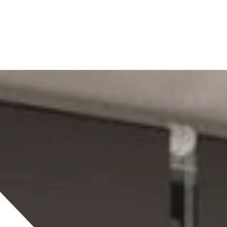
CATÁ
098