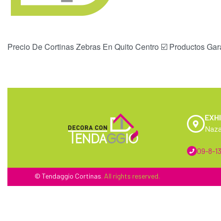
Precio De Cortinas Zebras En Quito Centro ☑️ Productos Gara
EXHI
Naza
09-8-13
© Tendaggio
Cortinas
. All rights reserved.