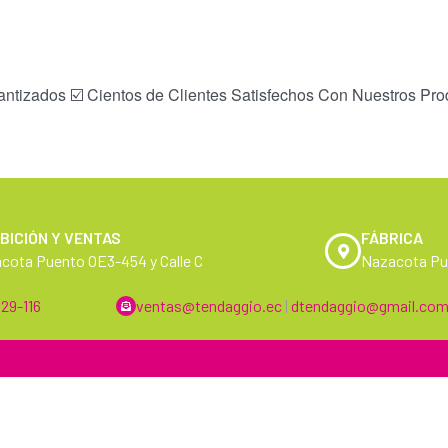
ntizados ☑️ Cientos de Clientes Satisfechos Con Nuestros Prod
BICIÓN Y VENTAS
FÁBRICA
cota Puento OE3-454 y Calle C
Nazacota Pue
29-116
ventas@tendaggio.ec
|
dtendaggio@gmail.co