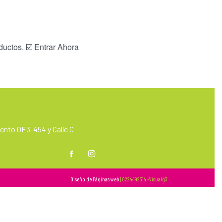
uctos. ☑️ Entrar Ahora
nto OE3-454 y Calle C
m
Diseño de Páginas web
| 0224492314 -Visualg3