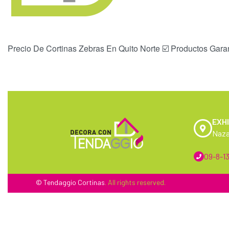
Precio De Cortinas Zebras En Quito Norte ☑️ Productos Garan
EXHI
Naza
09-8-13
© Tendaggio
Cortinas
. All rights reserved.