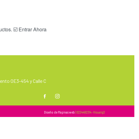
ctos. ☑️ Entrar Ahora
nto OE3-454 y Calle C
m
Diseño de Páginas web
| 0224492314 -Visualg3