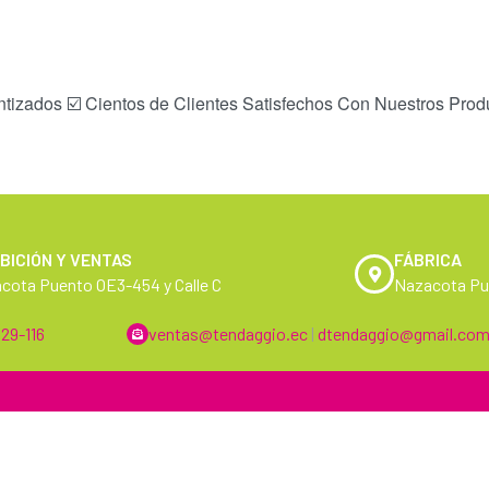
tizados ☑️ Cientos de Clientes Satisfechos Con Nuestros Produ
BICIÓN Y VENTAS
FÁBRICA
cota Puento OE3-454 y Calle C
Nazacota Pue
29-116
ventas@tendaggio.ec
|
dtendaggio@gmail.co