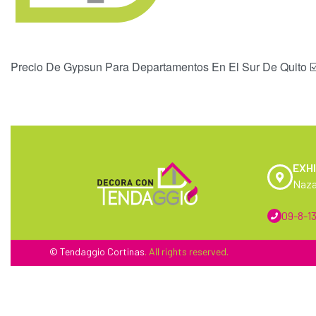
Precio De Gypsun Para Departamentos En El Sur De Quito ☑️ 
EXHI
Naza
09-8-13
© Tendaggio
Cortinas
. All rights reserved.