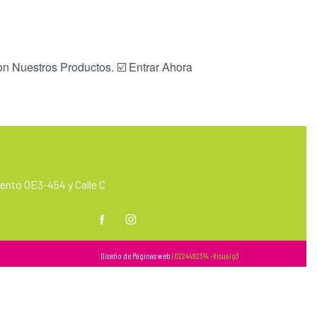
n Nuestros Productos. ☑️ Entrar Ahora
nto OE3-454 y Calle C
m
Diseño de Páginas web
| 0224492314 -Visualg3