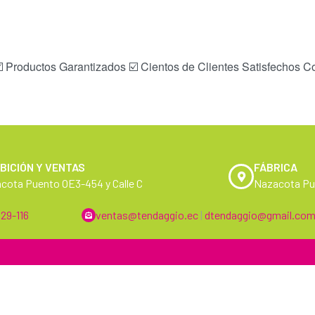
Productos Garantizados ☑️ Cientos de Clientes Satisfechos Co
BICIÓN Y VENTAS
FÁBRICA
cota Puento OE3-454 y Calle C
Nazacota Pue
29-116
ventas@tendaggio.ec
|
dtendaggio@gmail.co