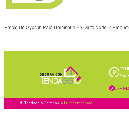
Precio De Gypsun Para Dormitorio En Quito Norte ☑️ Product
EXHI
Naza
09-8-13
© Tendaggio
Cortinas
. All rights reserved.