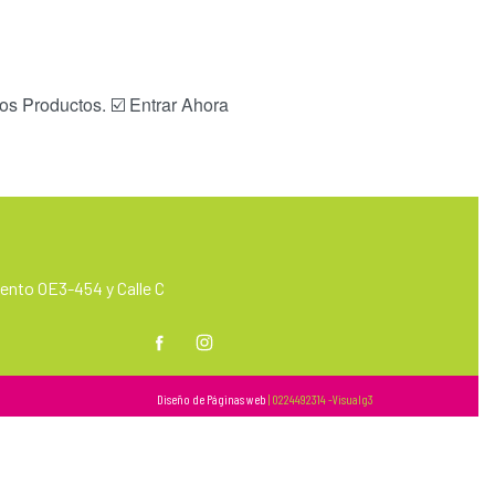
os Productos. ☑️ Entrar Ahora
nto OE3-454 y Calle C
m
Diseño de Páginas web
| 0224492314 -Visualg3