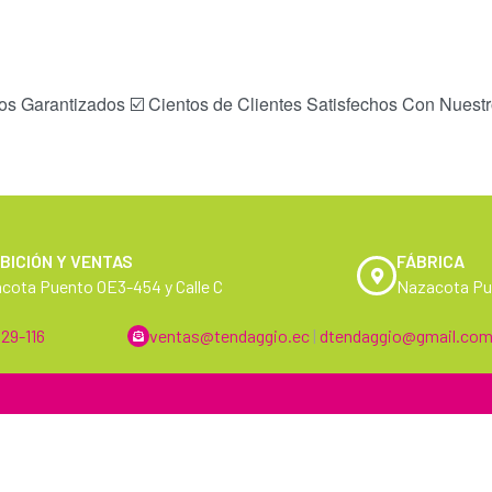
os Garantizados ☑️ Cientos de Clientes Satisfechos Con Nuestr
BICIÓN Y VENTAS
FÁBRICA
cota Puento OE3-454 y Calle C
Nazacota Pue
29-116
ventas@tendaggio.ec
|
dtendaggio@gmail.co