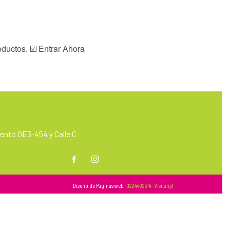
ductos. ☑️ Entrar Ahora
nto OE3-454 y Calle C
m
Diseño de Páginas web
| 0224492314 -Visualg3