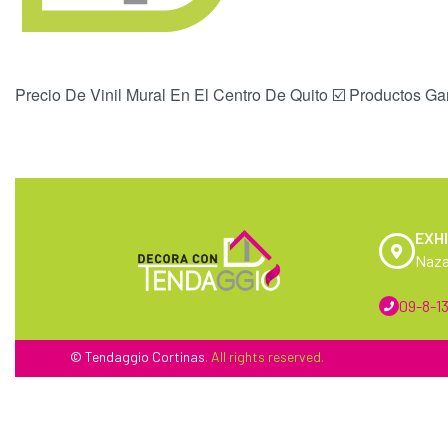
Precio De Vinil Mural En El Centro De Quito ☑️ Productos Ga
EXHI
Naza
09-8-13
© Tendaggio
Cortinas
. All rights reserved.