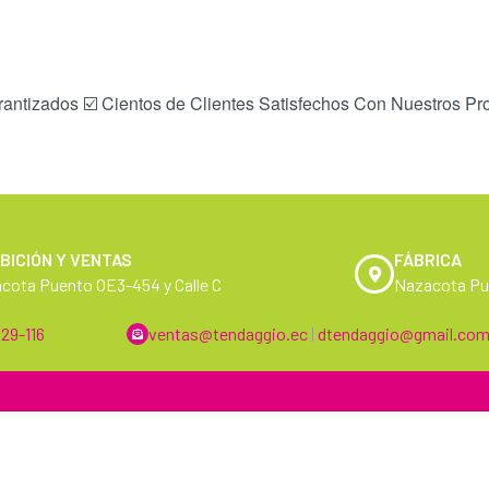
rantizados ☑️ Cientos de Clientes Satisfechos Con Nuestros Pro
BICIÓN Y VENTAS
FÁBRICA
cota Puento OE3-454 y Calle C
Nazacota Pue
29-116
ventas@tendaggio.ec
|
dtendaggio@gmail.co