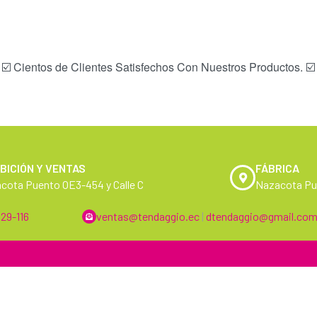
 ☑️ Cientos de Clientes Satisfechos Con Nuestros Productos. ☑️
BICIÓN Y VENTAS
FÁBRICA
cota Puento OE3-454 y Calle C
Nazacota Pue
29-116
ventas@tendaggio.ec
|
dtendaggio@gmail.co