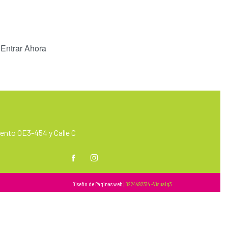
 Entrar Ahora
nto OE3-454 y Calle C
m
Diseño de Páginas web
| 0224492314 -Visualg3