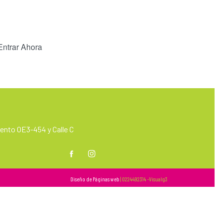
Entrar Ahora
nto OE3-454 y Calle C
m
Diseño de Páginas web
| 0224492314 -Visualg3