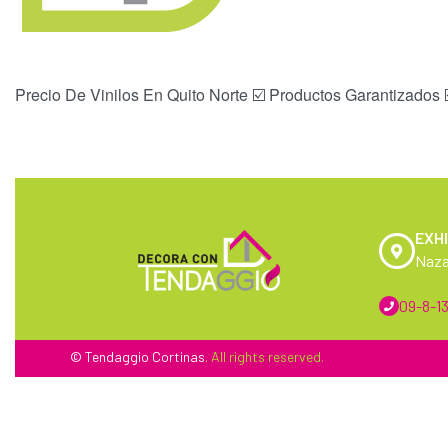
Precio De Vinilos En Quito Norte ☑️ Productos Garantizados 
EXHI
Naza
09-8-13
© Tendaggio
Cortinas
. All rights reserved.